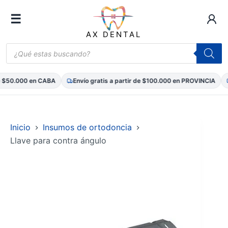
☰
AX DENTAL
Búsqueda
de
productos
 $50.000 en CABA
Envío gratis a partir de $100.000 en PROVINCIA
Saltar
al
contenido
Inicio
Insumos de ortodoncia
Llave para contra ángulo