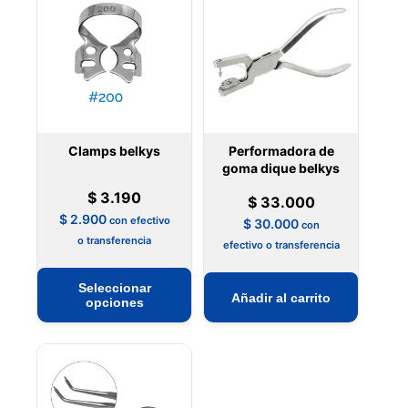
Clamps belkys
Performadora de
goma dique belkys
$
3.190
$
33.000
$
2.900
con efectivo
$
30.000
con
o transferencia
efectivo o transferencia
Este
Seleccionar
Añadir al carrito
producto
opciones
tiene
múltiples
variantes.
Las