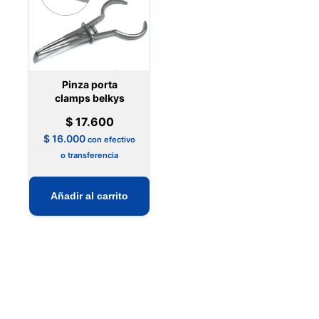
opciones
se
pueden
elegir
en
Pinza porta
la
clamps belkys
página
$
17.600
de
$
16.000
con efectivo
producto
o transferencia
Añadir al carrito