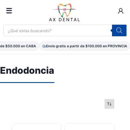
☰
AX DENTAL
Búsqueda
de
productos
r de $50.000 en CABA
Envío gratis a partir de $100.000 en PROVINCIA
Saltar
al
Endodoncia
contenido