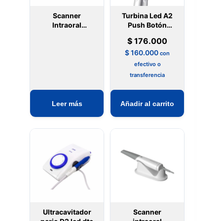
Scanner
Turbina Led A2
Intraoral
Push Botón
Inalambrico
Appledental
$
176.000
aoralscan 3
$
160.000
con
efectivo o
transferencia
Leer más
Añadir al carrito
Ultracavitador
Scanner