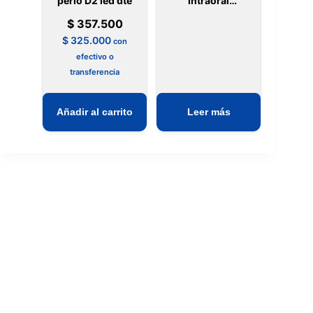
perio D2 led dte
intraoral
shining 3d
$
357.500
aoralscan L
$
325.000
con
efectivo o
transferencia
Añadir al carrito
Leer más