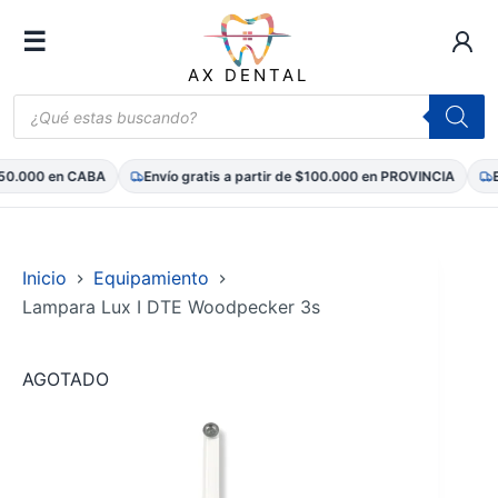
☰
AX DENTAL
Búsqueda
de
productos
0.000 en CABA
Envío gratis a partir de $100.000 en PROVINCIA
Env
Saltar
al
contenido
Inicio
Equipamiento
Lampara Lux I DTE Woodpecker 3s
AGOTADO