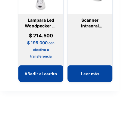
Lampara Led
Scanner
Woodpecker de
Intraoral
1s ultraligera
Shining 3D
$
214.500
Aoralscan 3
$
195.000
con
efectivo o
transferencia
Añadir al carrito
Leer más