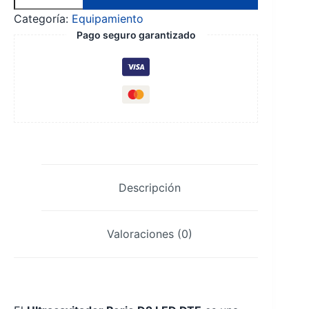
perio
Categoría:
Equipamiento
D2
Pago seguro garantizado
led
dte
cantidad
Descripción
Valoraciones (0)