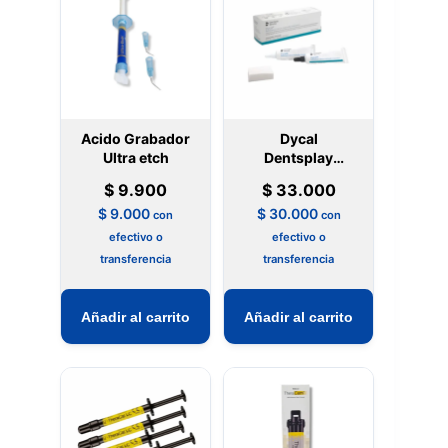
Acido Grabador
Dycal
Ultra etch
Dentsplay
Cemento
$
9.900
$
33.000
Hidróxido De
$
9.000
$
30.000
Calcio
con
con
efectivo o
efectivo o
transferencia
transferencia
Añadir al carrito
Añadir al carrito