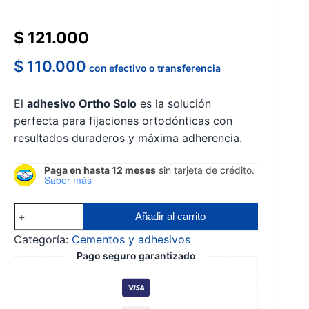
$
121.000
$
110.000
con efectivo o transferencia
El
adhesivo Ortho Solo
es la solución
perfecta para fijaciones ortodónticas con
resultados duraderos y máxima adherencia.
Paga en hasta 12 meses
sin tarjeta de crédito.
Saber más
Adhesivo
Añadir al carrito
Ortho
Categoría:
Cementos y adhesivos
Solo
Pago seguro garantizado
cantidad