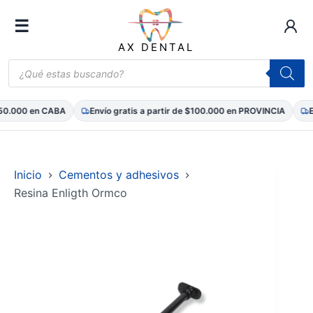
☰
AX DENTAL
Búsqueda
de
productos
0.000 en CABA
Envío gratis a partir de $100.000 en PROVINCIA
Env
Saltar
al
contenido
Inicio
Cementos y adhesivos
Resina Enligth Ormco