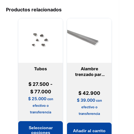
Productos relacionados
Tubos
Alambre
trenzado para
ferulizar
$
27.500
-
Rango
$
77.000
$
42.900
de
$
25.000
con
$
39.000
con
precios:
efectivo o
efectivo o
transferencia
desde
transferencia
$ 27.500
Este
Seleccionar
hasta
Añadir al carrito
producto
opciones