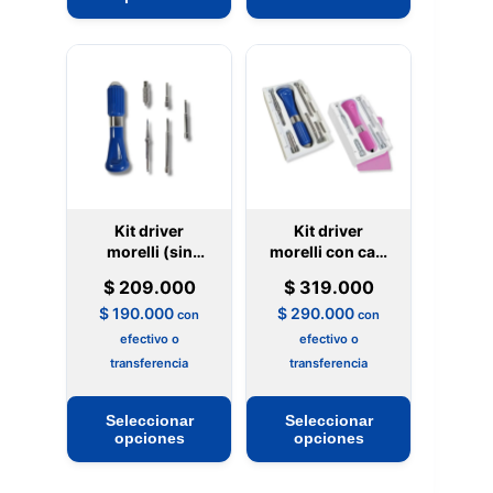
$ 77.000
tiene
múltiples
variantes.
Las
opciones
se
pueden
elegir
Kit driver
Kit driver
en
morelli (sin
morelli con caja
la
caja)
autoclave
$
209.000
$
319.000
página
$
190.000
$
290.000
con
con
de
efectivo o
efectivo o
producto
transferencia
transferencia
Este
Este
Seleccionar
Seleccionar
producto
producto
opciones
opciones
tiene
tiene
múltiples
múltiples