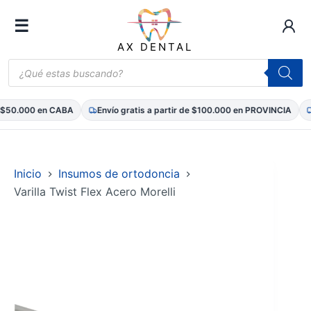
☰
AX DENTAL
Búsqueda
de
productos
$50.000 en CABA
Envío gratis a partir de $100.000 en PROVINCIA
E
Saltar
al
contenido
Inicio
Insumos de ortodoncia
Varilla Twist Flex Acero Morelli