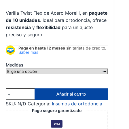
Varilla Twist Flex de Acero Morelli, en
paquete
de 10 unidades
. Ideal para ortodoncia, ofrece
resistencia
y
flexibilidad
para un ajuste
preciso y seguro.
Paga en hasta 12 meses
sin tarjeta de crédito.
Saber más
Medidas
Varilla
Añadir al carrito
Twist
SKU:
N/D
Categoría:
Insumos de ortodoncia
Flex
Pago seguro garantizado
Acero
Morelli
cantidad