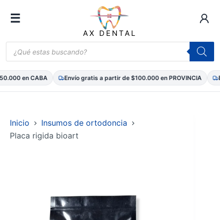
☰
AX DENTAL
Búsqueda
de
productos
50.000 en CABA
Envío gratis a partir de $100.000 en PROVINCIA
Env
Saltar
al
contenido
Inicio
Insumos de ortodoncia
Placa rigida bioart