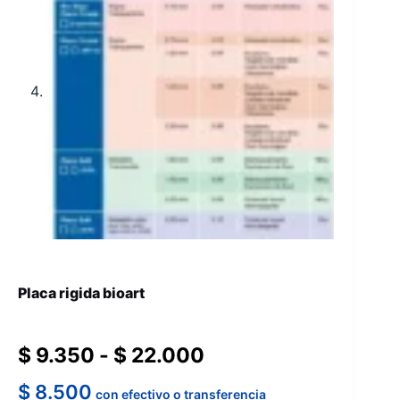
Placa rigida bioart
Rango
$
9.350
-
$
22.000
de
$
8.500
con efectivo o transferencia