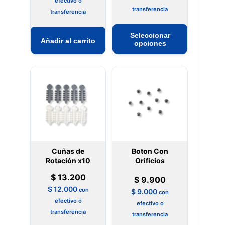
efectivo o
transferencia
transferencia
Este
Seleccionar
Añadir al carrito
producto
opciones
tiene
múltiples
variantes.
Las
opciones
se
pueden
elegir
Cuñas de
Boton Con
en
Rotación x10
Orificios
la
$
13.200
$
9.900
página
$
12.000
con
$
9.000
de
con
efectivo o
efectivo o
producto
transferencia
transferencia