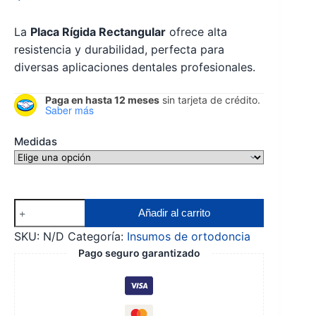
precios:
La
Placa Rígida Rectangular
ofrece alta
desde
resistencia y durabilidad, perfecta para
$ 9.350
diversas aplicaciones dentales profesionales.
hasta
Paga en hasta 12 meses
sin tarjeta de crédito.
Saber más
$ 22.000
Medidas
Placa
Añadir al carrito
rigida
SKU:
N/D
Categoría:
Insumos de ortodoncia
bioart
Pago seguro garantizado
cantidad