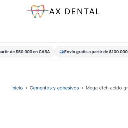
AX DENTAL
tir de $50.000 en CABA
Envío gratis a partir de $100.000 e
Saltar
al
contenido
Inicio
Cementos y adhesivos
Mega etch acido g