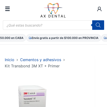
☰
AX DENTAL
Búsqueda
de
productos
50.000 en CABA
Envío gratis a partir de $100.000 en PROVINCIA
En
Saltar
al
contenido
Inicio
Cementos y adhesivos
Kit Transbond 3M XT + Primer