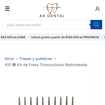
☰
AX DENTAL
Búsqueda
de
productos
 $50.000 en CABA
Envío gratis a partir de $100.000 en PROVINCIA
Saltar
al
contenido
Inicio
Fresas y pulidores
A10 🔴 Kit de Fresa Troncocónica Redondeada