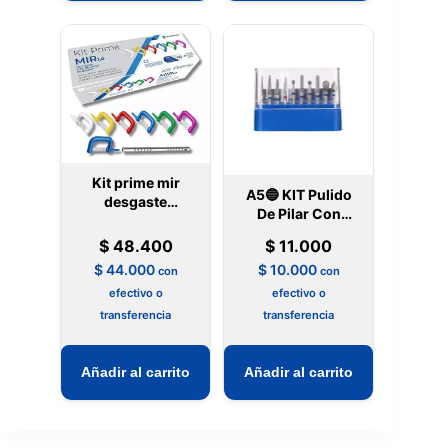
Kit prime mir
A5🔵 KIT Pulido
desgaste
De Pilar Con
interproximal
Hombros
Microdont
$
48.400
$
11.000
$
44.000
$
10.000
con
con
efectivo o
efectivo o
transferencia
transferencia
Añadir al carrito
Añadir al carrito