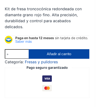
Kit de fresa troncocónica redondeada con
diamante grano rojo fino. Alta precisión,
durabilidad y control para acabados
delicados.
Paga en hasta 12 meses
sin tarjeta de crédito.
Saber más
A10
Añadir al carrito
🔴
Categoría:
Fresas y pulidores
Kit
Pago seguro garantizado
de
Fresa
Troncocónica
Redondeada
cantidad