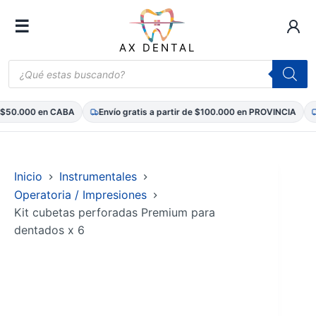
☰
AX DENTAL
Búsqueda
de
productos
 $50.000 en CABA
Envío gratis a partir de $100.000 en PROVINCIA
E
Saltar
al
contenido
Inicio
Instrumentales
Operatoria / Impresiones
Kit cubetas perforadas Premium para
dentados x 6