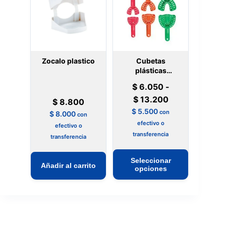
Zocalo plastico
Cubetas
plásticas
importadas
$
6.050
-
Rango
$
13.200
$
8.800
de
$
5.500
con
$
8.000
con
precios:
efectivo o
efectivo o
transferencia
desde
transferencia
$ 6.050
Este
Seleccionar
hasta
Añadir al carrito
producto
opciones
$ 13.200
tiene
múltiples
variantes.
Las