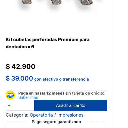
Kit cubetas perforadas Premium para
dentados x 6
$
42.900
$
39.000
con efectivo o transferencia
Paga en hasta 12 meses
sin tarjeta de crédito.
Saber más
Kit
Añadir al carrito
cubetas
Categoría:
Operatoria / Impresiones
perforadas
Pago seguro garantizado
Premium