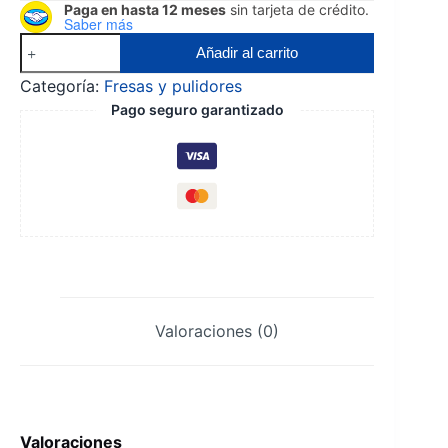
Paga en hasta 12 meses
sin tarjeta de crédito.
Saber más
Fresa
Añadir al carrito
carburo
Categoría:
Fresas y pulidores
redonda
Pago seguro garantizado
contra
ángulo
MD
cantidad
Valoraciones (0)
Valoraciones