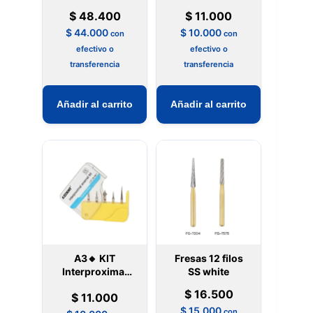
Grano Amarillo
Microdont
$
48.400
$
11.000
De Stripping
$
44.000
$
10.000
con
con
efectivo o
efectivo o
transferencia
transferencia
Añadir al carrito
Añadir al carrito
A3🔸 KIT
Fresas 12 filos
Interproximal
SS white
Fresa De
$
16.500
$
11.000
Diamante
$
15.000
con