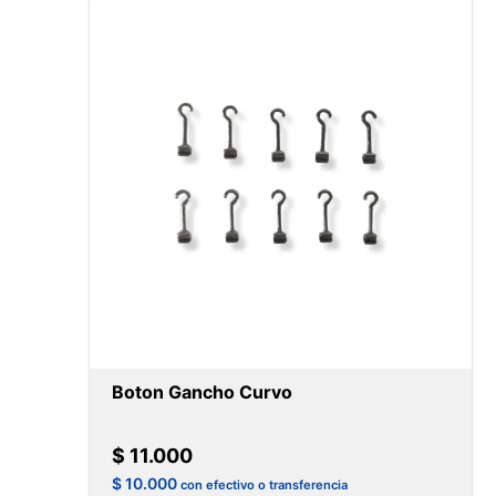
Boton Gancho Curvo
$
11.000
$
10.000
con efectivo o transferencia