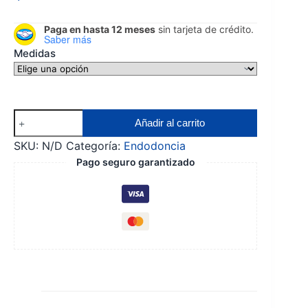
Paga en hasta 12 meses
sin tarjeta de crédito.
Saber más
Medidas
Conos
Añadir al carrito
de
SKU:
N/D
Categoría:
Endodoncia
gutapercha
Pago seguro garantizado
x120
cantidad