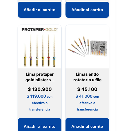
Añadir al carrito
Añadir al carrito
Lima protaper
Limas endo
gold blister x6
rotatoria u file
unidades
$
130.900
$
45.100
$
119.000
$
41.000
con
con
efectivo o
efectivo o
transferencia
transferencia
Añadir al carrito
Añadir al carrito