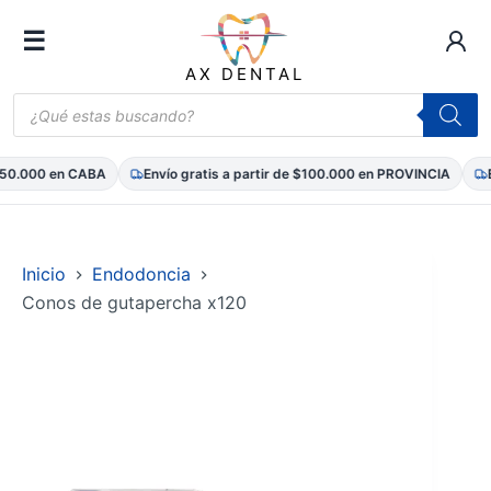
☰
AX DENTAL
Búsqueda
de
productos
0.000 en CABA
Envío gratis a partir de $100.000 en PROVINCIA
Env
Saltar
al
contenido
Inicio
Endodoncia
Conos de gutapercha x120