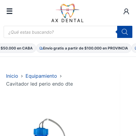
☰
AX DENTAL
Búsqueda
de
productos
 $50.000 en CABA
Envío gratis a partir de $100.000 en PROVINCIA
E
Saltar
al
contenido
Inicio
Equipamiento
Cavitador led perio endo dte