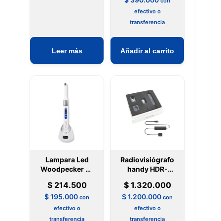
con
efectivo o
transferencia
Leer más
Añadir al carrito
Lampara Led
Radiovisiógrafo
Woodpecker de
handy HDR-
1s ultraligera
500
$
214.500
$
1.320.000
$
195.000
$
1.200.000
con
con
efectivo o
efectivo o
transferencia
transferencia