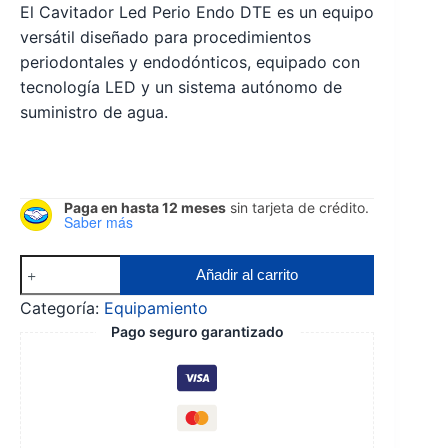
El Cavitador Led Perio Endo DTE es un equipo
versátil diseñado para procedimientos
periodontales y endodónticos, equipado con
tecnología LED y un sistema autónomo de
suministro de agua.
Paga en hasta 12 meses
sin tarjeta de crédito.
Saber más
Cavitador
Añadir al carrito
led
Categoría:
Equipamiento
perio
Pago seguro garantizado
endo
dte
cantidad