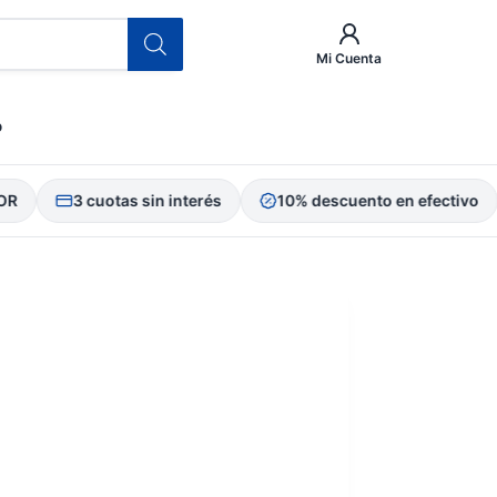
Mi Cuenta
o
3 cuotas sin interés
10% descuento en efectivo
P